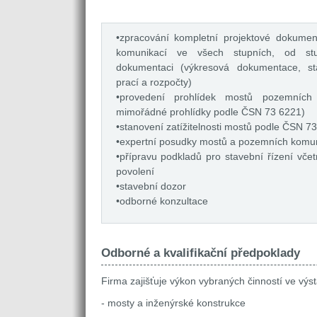
•zpracování kompletní projektové dokume
komunikací ve všech stupních, od stu
dokumentaci (výkresová dokumentace, sta
prací a rozpočty)
•provedení prohlídek mostů pozemních
mimořádné prohlídky podle ČSN 73 6221)
•stanovení zatížitelnosti mostů podle ČSN 7
•expertní posudky mostů a pozemních komun
•přípravu podkladů pro stavební řízení vče
povolení
•stavební dozor
•odborné konzultace
Odborné a kvalifikační předpoklady
Firma zajišťuje výkon vybraných činností ve výs
- mosty a inženýrské konstrukce