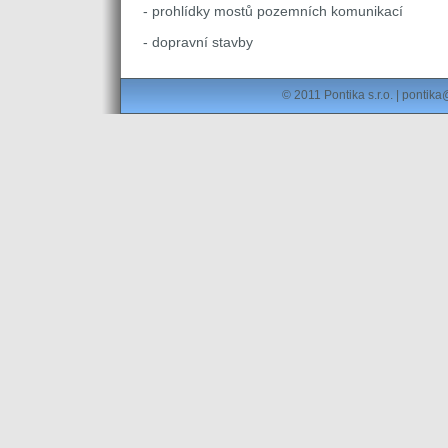
- prohlídky mostů pozemních komunikací
- dopravní stavby
© 2011 Pontika s.r.o. |
pontika